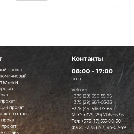
г
Контакты
ый прокат
08:00 - 17:00
люминиевый
пн-пт
тельный
прокат
Velcom:
окат
+375 (29) 690-55-95
 прокат
+375 (29) 687-05-33
ий прокат
+375 (44) 535-07-85
рокат и сталь
MTC:
+375 (29) 708-55-95
 прокат
Тел:
+375 (17) 555-00-30
 прокат
Факс:
+375 (177) 94-07-49
ие сплавы