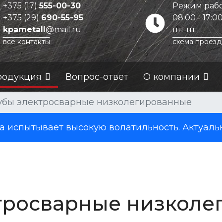
+375 (17)
555-00-30
Режим рабо
+375 (29)
690-55-95
08:00 - 17:0
kpametall
@mail.ru
пн-пт
все контакты
схема проезд
родукция
Вопрос-ответ
О компании
убы электросварные низколегированные
испытывает высокую волатильность. Актуаль
тросварные низколе