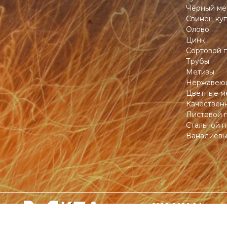
Чёрный ме
Свинец ку
Олово
Цинк
Сортовой 
Трубы
Метизы
Нержавеющ
Цветные м
Качествен
Листовой 
Стальной п
Ванадиевы
1998-2026 © kpamet
всей Беларуси