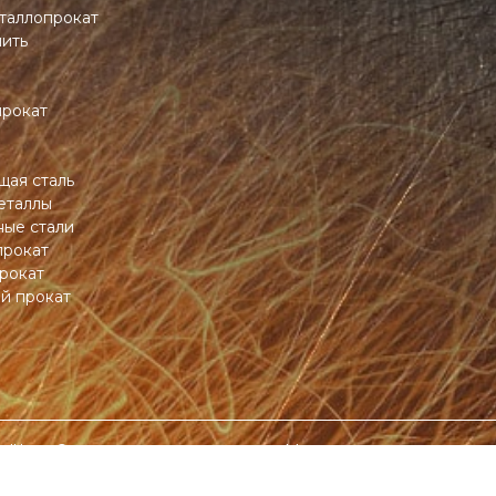
таллопрокат
пить
прокат
ая сталь
еталлы
ные стали
прокат
рокат
й прокат
all.by – Оптовая продажа металла в Минске и по