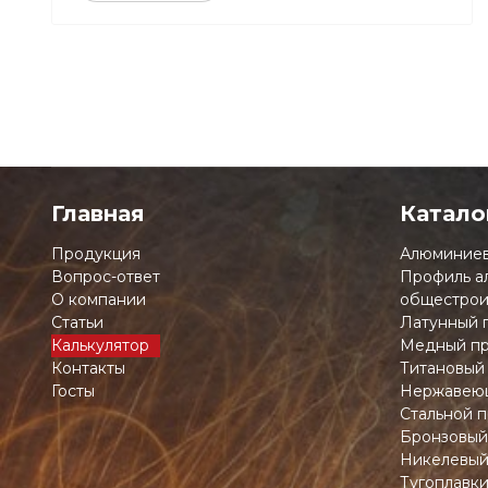
Главная
Катало
Продукция
Алюминиев
Вопрос-ответ
Профиль а
О компании
общестрои
Статьи
Латунный 
Калькулятор
Медный пр
Контакты
Титановый
Госты
Нержавеющ
Стальной п
Бронзовый
Никелевый
Тугоплавк