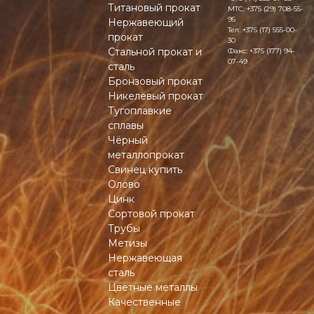
Титановый прокат
MTC:
+375 (29) 708-55-
95
Нержавеющий
Тел:
+375 (17) 555-00-
прокат
30
Стальной прокат и
Факс:
+375 (177) 94-
07-49
сталь
Бронзовый прокат
Никелевый прокат
Тугоплавкие
сплавы
Чёрный
металлопрокат
Свинец купить
Олово
Цинк
Сортовой прокат
Трубы
Метизы
Нержавеющая
сталь
Цветные металлы
Качественные