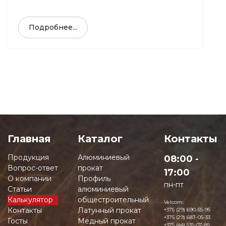
Подробнее...
Главная
Каталог
Контакты
Продукция
Алюминиевый
08:00 -
Вопрос-ответ
прокат
17:00
О компании
Профиль
пн-пт
Статьи
алюминиевый
Калькулятор
общестроительный
Velcom:
Контакты
Латунный прокат
+375 (29) 690-55-95
+375 (29) 687-05-33
Госты
Медный прокат
+375 (44) 535-07-85