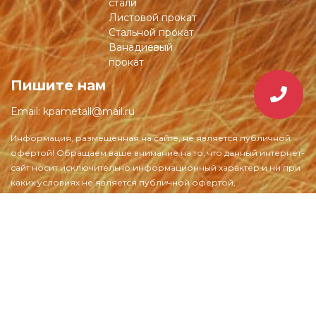
стали
Листовой прокат
Стальной прокат
Ванадиевый
прокат
Пишите нам
Email:
kpametall@mail.ru
1998-2026 © kpametall.by – Оптовая продажа металла в