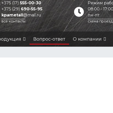
+375 (17)
555-00-30
Режим рабо
+375 (29)
690-55-95
08:00 - 17:0
kpametall
@mail.ru
пн-пт
все контакты
схема проезд
родукция
Вопрос-ответ
О компании