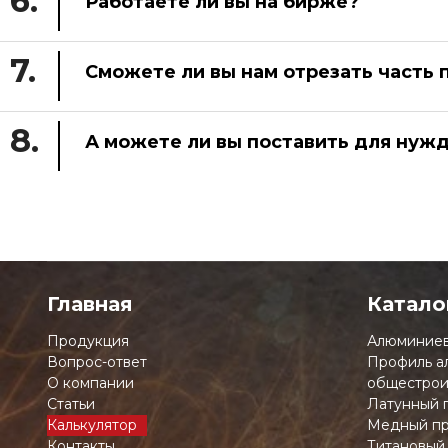
6.
Работаете ли вы на бирже?
7.
Сможете ли вы нам отрезать часть 
8.
А можете ли вы поставить для нуж
Главная
Катало
Продукция
Алюминиев
Вопрос-ответ
Профиль а
О компании
общестрои
Статьи
Латунный 
Калькулятор
Медный пр
Контакты
Титановый