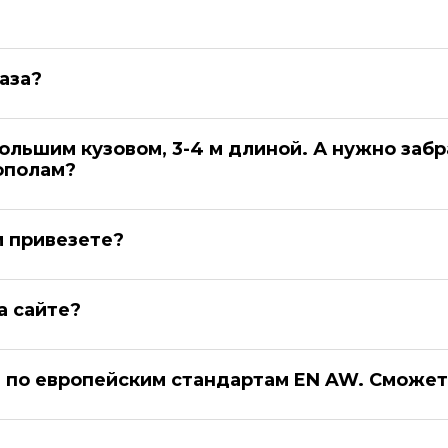
аза?
ьшим кузовом, 3-4 м длиной. А нужно забра
ополам?
м привезете?
а сайте?
по европейским стандартам EN AW. Сможет