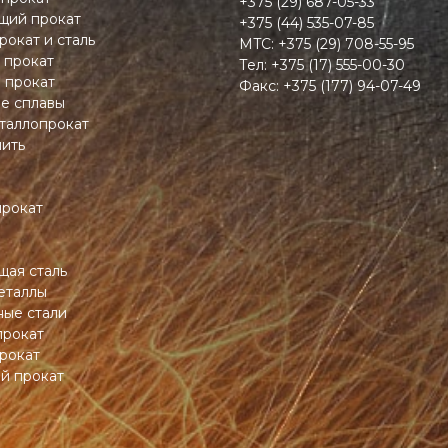
+375 (29) 687-05-33
ий прокат
+375 (44) 535-07-85
рокат и сталь
MTC:
+375 (29) 708-55-95
 прокат
Тел:
+375 (17) 555-00-30
 прокат
Факс:
+375 (177) 94-07-49
ие сплавы
таллопрокат
пить
прокат
ая сталь
еталлы
ные стали
прокат
рокат
й прокат