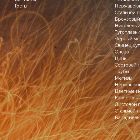
Госты
Нержавеющ
Стальной п
Бронзовый
Никелевый
Тугоплавк
Чёрный ме
Свинец ку
Олово
Цинк
Сортовой 
Трубы
Метизы
Нержавеющ
Цветные м
Качествен
Листовой 
Стальной п
Ванадиевы