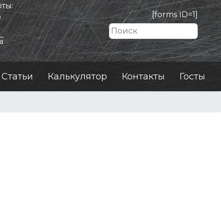
ты:
[forms ID=1]
0
Искать
а
Статьи
Калькулятор
Контакты
Госты