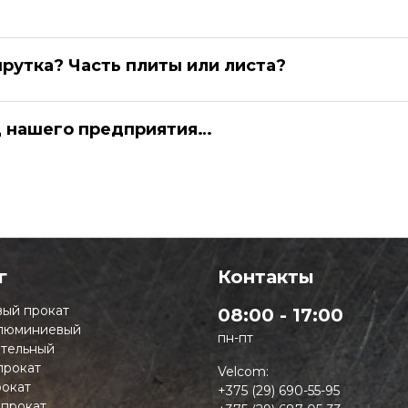
прутка? Часть плиты или листа?
д нашего предприятия…
г
Контакты
ый прокат
08:00 - 17:00
люминиевый
пн-пт
тельный
прокат
Velcom:
окат
+375 (29) 690-55-95
 прокат