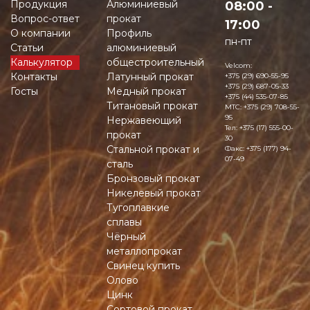
Продукция
Алюминиевый
08:00 -
Вопрос-ответ
прокат
17:00
О компании
Профиль
пн-пт
Статьи
алюминиевый
Калькулятор
общестроительный
Velcom:
Контакты
Латунный прокат
+375 (29) 690-55-95
+375 (29) 687-05-33
Госты
Медный прокат
+375 (44) 535-07-85
Титановый прокат
MTC:
+375 (29) 708-55-
95
Нержавеющий
Тел:
+375 (17) 555-00-
прокат
30
Стальной прокат и
Факс:
+375 (177) 94-
07-49
сталь
Бронзовый прокат
Никелевый прокат
Тугоплавкие
сплавы
Чёрный
металлопрокат
Свинец купить
Олово
Цинк
Сортовой прокат