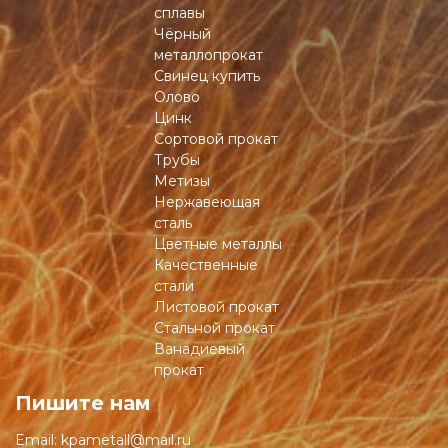
сплавы
Чёрный
металлопрокат
Свинец купить
Олово
Цинк
Сортовой прокат
Трубы
Метизы
Нержавеющая
сталь
Цветные металлы
Качественные
стали
Листовой прокат
Стальной прокат
Ванадиевый
прокат
Пишите нам
Email:
kpametall@mail.ru