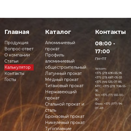
Главная
Каталог
Контакты
Продукция
Алюминиевый
08:00 -
Вопрос-ответ
прокат
17:00
О компании
Профиль
пн-пт
Статьи
алюминиевый
Калькулятор
общестроительный
Velcom:
Контакты
Латунный прокат
+375 (29) 690-55-95
+375 (29) 687-05-33
Госты
Медный прокат
+375 (44) 535-07-85
Титановый прокат
MTC:
+375 (29) 708-55-
95
Нержавеющий
Тел:
+375 (17) 555-00-
прокат
30
Стальной прокат и
Факс:
+375 (177) 94-
07-49
сталь
Бронзовый прокат
Никелевый прокат
Тугоплавкие