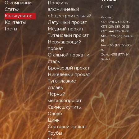
О компании
Профиль
пн-пт
Статьи
алюминиевый
Калькулятор
общестроительный
Velcom:
Контакты
Латунный прокат
+375 (29) 690-55-95
+375 (29) 687-05-33
Госты
Медный прокат
+375 (44) 535-07-85
Титановый прокат
MTC:
+375 (29) 708-55-
95
Нержавеющий
Тел:
+375 (17) 555-00-
прокат
30
Стальной прокат и
Факс:
+375 (177) 94-
07-49
сталь
Бронзовый прокат
Никелевый прокат
Тугоплавкие
сплавы
Чёрный
металлопрокат
Свинец купить
Олово
Цинк
Сортовой прокат
Трубы