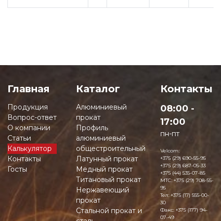
Главная
Каталог
Контакты
Продукция
Алюминиевый
08:00 -
Вопрос-ответ
прокат
17:00
О компании
Профиль
пн-пт
Статьи
алюминиевый
Калькулятор
общестроительный
Velcom:
Контакты
Латунный прокат
+375 (29) 690-55-95
+375 (29) 687-05-33
Госты
Медный прокат
+375 (44) 535-07-85
Титановый прокат
MTC:
+375 (29) 708-55-
95
Нержавеющий
Тел:
+375 (17) 555-00-
прокат
30
Стальной прокат и
Факс:
+375 (177) 94-
07-49
сталь